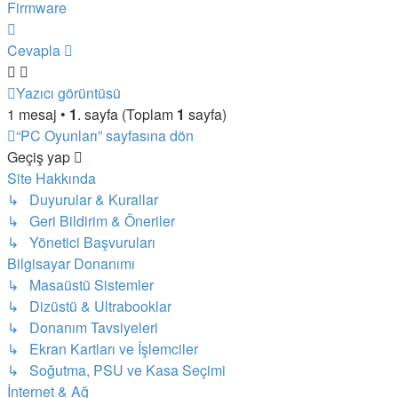
Firmware
Başa
dön
Cevapla
Yazıcı görüntüsü
1 mesaj •
1
. sayfa (Toplam
1
sayfa)
“PC Oyunları” sayfasına dön
Geçiş yap
Site Hakkında
↳ Duyurular & Kurallar
↳ Geri Bildirim & Öneriler
↳ Yönetici Başvuruları
Bilgisayar Donanımı
↳ Masaüstü Sistemler
↳ Dizüstü & Ultrabooklar
↳ Donanım Tavsiyeleri
↳ Ekran Kartları ve İşlemciler
↳ Soğutma, PSU ve Kasa Seçimi
İnternet & Ağ