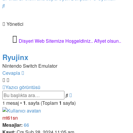
Ara
Yönetici
Disyeri Web Sitemize Hoşgeldiniz..
Afiyet olsun..
Ryujinx
Nintendo Switch Emulator
Cevapla
Yazıcı görüntüsü
Ara
Gelişmiş
arama
1 mesaj •
1
. sayfa (Toplam
1
sayfa)
mt61sn
Mesajlar:
66
Kayıt:
Çrş Şub 28, 2024 11:05 am