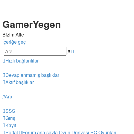
GamerYegen
Bizim Aile
İçeriğe geç
Ara
Gelişmiş
arama
Hızlı bağlantılar
Cevaplanmamış başlıklar
Aktif başlıklar
Ara
SSS
Giriş
Kayıt
Portal
Forum ana sayfa
Oyun Dünyası
PC Oyunları