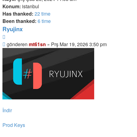
Konum:
istanbul
Has thanked:
22 time
Been thanked:
6 time
Ryujinx
Alıntı
Mesaj
gönderen
mt61sn
»
Prş Mar 19, 2026 3:50 pm
İndir
Prod Keys