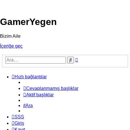
GamerYegen
Bizim Aile
İçeriğe geç
Gelişmiş
Ara
arama
Hızlı bağlantılar
Cevaplanmamış başlıklar
Aktif başlıklar
Ara
SSS
Giriş
Kayıt