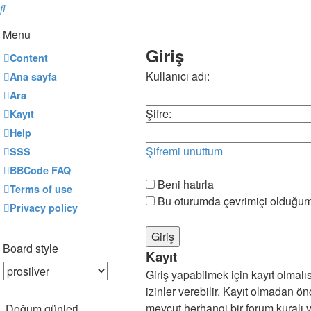
Ara
Menu
Giriş
Content
Kullanıcı adı:
Ana sayfa
Ara
Şifre:
Kayıt
Help
Şifremi unuttum
SSS
BBCode FAQ
Beni hatırla
Terms of use
Bu oturumda çevrimiçi olduğum
Privacy policy
Board style
Kayıt
Giriş yapabilmek için kayıt olmalısı
izinler verebilir. Kayıt olmadan ö
mevcut herhangi bir forum kuralı 
Doğum günleri