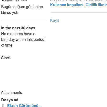
Kullanım koşulları
|
Gizlilik ilkele
Bugün doğum günü olan
kimse yok
Kayıt
In the next 30 days
No members have a
birthday within this period
of time.
Clock
Attachments
Dosya adı
Ekran Görüntüsü...