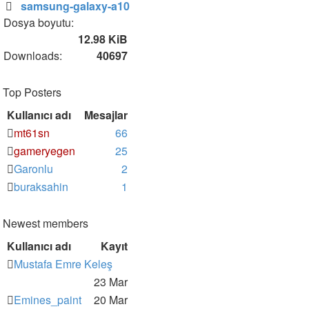
samsung-galaxy-a10
Dosya boyutu:
12.98 KiB
Downloads:
40697
Top Posters
Kullanıcı adı
Mesajlar
mt61sn
66
gameryegen
25
Garonlu
2
buraksahin
1
Newest members
Kullanıcı adı
Kayıt
Mustafa Emre Keleş
23 Mar
Emines_paint
20 Mar