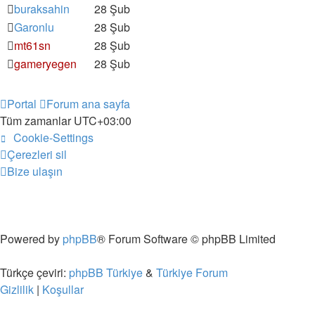
buraksahin
28 Şub
Garonlu
28 Şub
mt61sn
28 Şub
gameryegen
28 Şub
Portal
Forum ana sayfa
Tüm zamanlar
UTC+03:00
Cookie-Settings
Çerezleri sil
Bize ulaşın
Powered by
phpBB
® Forum Software © phpBB Limited
Türkçe çeviri:
phpBB Türkiye
&
Türkiye Forum
Gizlilik
|
Koşullar