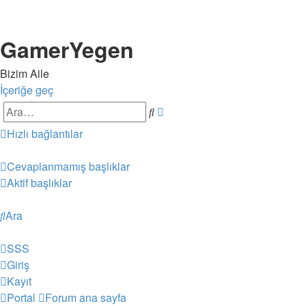
GamerYegen
Bizim Aile
İçeriğe geç
Ara
Gelişmiş
arama
Hızlı bağlantılar
Cevaplanmamış başlıklar
Aktif başlıklar
Ara
SSS
Giriş
Kayıt
Portal
Forum ana sayfa