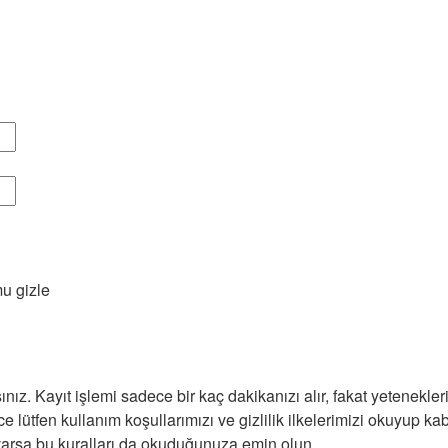
u gizle
nız. Kayıt işlemi sadece bir kaç dakikanızı alır, fakat yeteneklerin
nce lütfen kullanım koşullarımızı ve gizlilik ilkelerimizi okuyup 
varsa bu kuralları da okuduğunuza emin olun.