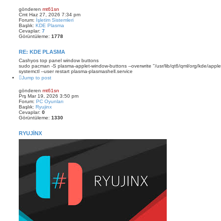
gönderen
mt61sn
Cmt Haz 27, 2026 7:34 pm
Forum:
İşletim Sistemleri
Başlık:
KDE Plasma
Cevaplar:
7
Görüntüleme:
1778
RE: KDE PLASMA
Cashyos top panel window buttons
sudo pacman -S plasma-applet-window-buttons --overwrite "/usr/lib/qt6/qml/org/kde/apple
systemctl --user restart plasma-plasmashell.service
Jump to post
gönderen
mt61sn
Prş Mar 19, 2026 3:50 pm
Forum:
PC Oyunları
Başlık:
Ryujinx
Cevaplar:
0
Görüntüleme:
1330
RYUJINX