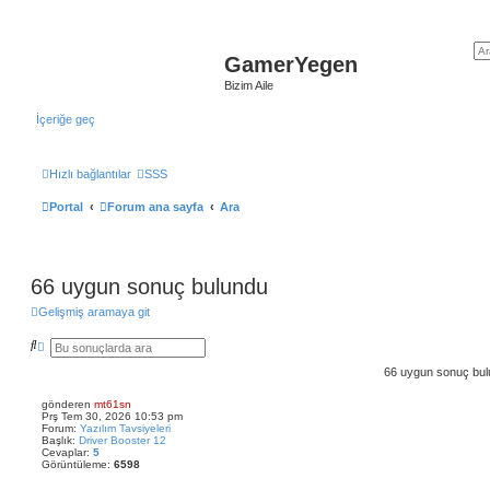
GamerYegen
Bizim Aile
İçeriğe geç
Hızlı bağlantılar
SSS
Portal
Forum ana sayfa
Ara
66 uygun sonuç bulundu
Gelişmiş aramaya git
A
G
r
e
a
l
66 uygun sonuç bu
i
ş
gönderen
mt61sn
m
Prş Tem 30, 2026 10:53 pm
i
Forum:
Yazılım Tavsiyeleri
ş
Başlık:
Driver Booster 12
a
Cevaplar:
5
r
Görüntüleme:
6598
a
m