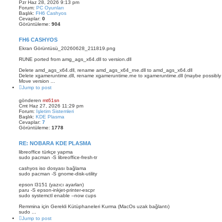
Pzr Haz 28, 2026 9:13 pm
Forum:
PC Oyunları
Başlık:
FH6 Cashyos
Cevaplar:
0
Görüntüleme:
904
FH6 CASHYOS
Ekran Görüntüsü_20260628_211819.png
RUNE ported from amg_ags_x64.dll to version.dll
Delete amd_ags_x64.dll, rename amd_ags_x64_rne.dll to amd_ags_x64.dll
Delete xgameruntime.dll, rename xgameruntime.rne to xgameruntime.dll (maybe possibly opti
Move version ...
Jump to post
gönderen
mt61sn
Cmt Haz 27, 2026 11:29 pm
Forum:
İşletim Sistemleri
Başlık:
KDE Plasma
Cevaplar:
7
Görüntüleme:
1778
RE: NOBARA KDE PLASMA
libreoffice türkçe yapma
sudo pacman -S libreoffice-fresh-tr
cashyos iso dosyası bağlama
sudo pacman -S gnome-disk-utility
epson l3151 (yazıcı ayarları)
paru -S epson-inkjet-printer-escpr
sudo systemctl enable --now cups
Remmina için Gerekli Kütüphaneleri Kurma (MacOs uzak bağlantı)
sudo ...
Jump to post