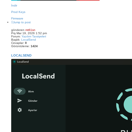
İndir
Prod Keys
Firmware
Jump to post
gönderen
mt61sn
Prş Mar 19, 2026 1:52 pm
Forum:
Yazılım Tavsiyeleri
Başlık:
LocalSend
Cevaplar:
0
Görüntüleme:
1424
LOCALSEND