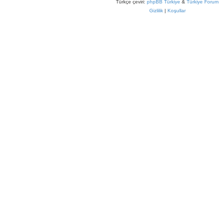
Türkçe çeviri:
phpBB Türkiye
&
Türkiye Forum
Gizlilik
|
Koşullar