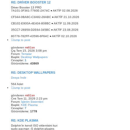
RE: DRIVER BOOSTER 12
a
Driver Booster 13 PRO
7A101-3F361-7760E-2A74C ● AKTİF 02.08.2026
CF344-0BA8C-C3A82-28ABC ● AKTİF 21.10.2026
CB102-E900A-4E404-808BC ● AKTİF 11.09.2026
35CC7-26959-D2E64-345BC ● AKTİF 23.08.2026
80776-782FF-43596-6F64C ● AKTİF 02.10.2026
Jump to post
gönderen
mt61sn
Çrş Tem 15, 2026 3:08 pm
Forum:
Temalar
Başlık:
Desktop Wallpapers
Cevaplar:
1
Görüntüleme:
43869
RE: DESKTOP WALLPAPERS
Dosya İndir
564 Adet
Jump to post
gönderen
mt61sn
Cmt Tem 11, 2026 2:23 pm
Forum:
İşletim Sistemleri
Başlık:
KDE Plasma
Cevaplar:
7
Görüntüleme:
1778
RE: KDE PLASMA
Dolphin'in kendi ISO eklentisini kur:
sudo pacman -S dolphin-plugins