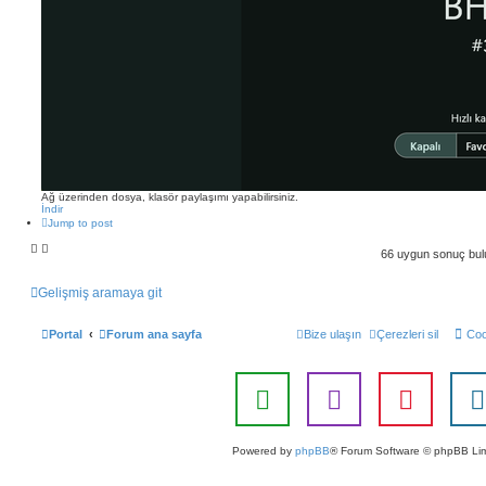
Ağ üzerinden dosya, klasör paylaşımı yapabilirsiniz.
İndir
Jump to post
66 uygun sonuç bu
Gelişmiş aramaya git
Portal
Forum ana sayfa
Bize ulaşın
Çerezleri sil
Coo
Powered by
phpBB
® Forum Software © phpBB Lim