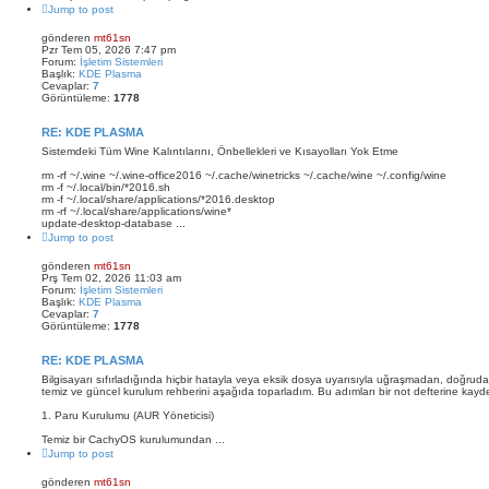
Jump to post
gönderen
mt61sn
Pzr Tem 05, 2026 7:47 pm
Forum:
İşletim Sistemleri
Başlık:
KDE Plasma
Cevaplar:
7
Görüntüleme:
1778
RE: KDE PLASMA
Sistemdeki Tüm Wine Kalıntılarını, Önbellekleri ve Kısayolları Yok Etme
rm -rf ~/.wine ~/.wine-office2016 ~/.cache/winetricks ~/.cache/wine ~/.config/wine
rm -f ~/.local/bin/*2016.sh
rm -f ~/.local/share/applications/*2016.desktop
rm -rf ~/.local/share/applications/wine*
update-desktop-database ...
Jump to post
gönderen
mt61sn
Prş Tem 02, 2026 11:03 am
Forum:
İşletim Sistemleri
Başlık:
KDE Plasma
Cevaplar:
7
Görüntüleme:
1778
RE: KDE PLASMA
Bilgisayarı sıfırladığında hiçbir hatayla veya eksik dosya uyarısıyla uğraşmadan, doğr
temiz ve güncel kurulum rehberini aşağıda toparladım. Bu adımları bir not defterine kayde
1. Paru Kurulumu (AUR Yöneticisi)
Temiz bir CachyOS kurulumundan ...
Jump to post
gönderen
mt61sn