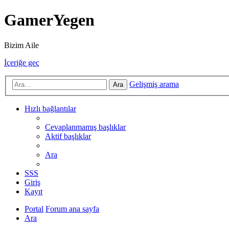
GamerYegen
Bizim Aile
İçeriğe geç
Gelişmiş arama
Ara
Hızlı bağlantılar
Cevaplanmamış başlıklar
Aktif başlıklar
Ara
SSS
Giriş
Kayıt
Portal
Forum ana sayfa
Ara