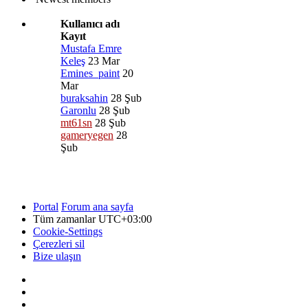
Kullanıcı adı
Kayıt
Mustafa Emre
Keleş
23 Mar
Emines_paint
20
Mar
buraksahin
28 Şub
Garonlu
28 Şub
mt61sn
28 Şub
gameryegen
28
Şub
Portal
Forum ana sayfa
Tüm zamanlar
UTC+03:00
Cookie-Settings
Çerezleri sil
Bize ulaşın