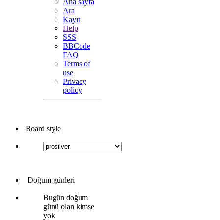
Ana sayfa
Ara
Kayıt
Help
SSS
BBCode
FAQ
Terms of
use
Privacy
policy
Board style
Doğum günleri
Bugün doğum
günü olan kimse
yok