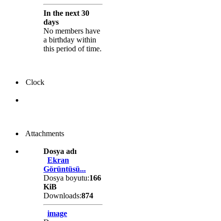
In the next 30
days
No members have
a birthday within
this period of time.
Clock
Attachments
Dosya adı
Ekran
Görüntüsü...
Dosya boyutu:
166
KiB
Downloads:
874
image