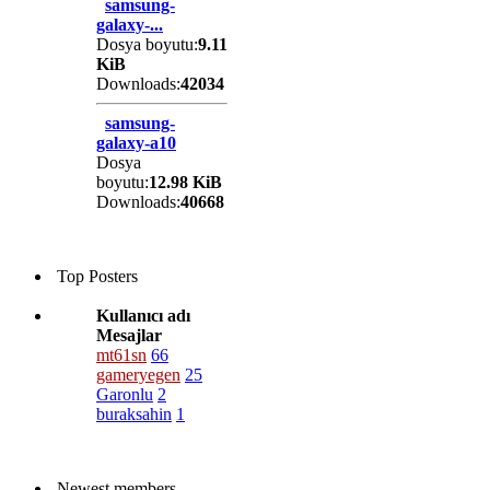
samsung-
galaxy-...
Dosya boyutu:
9.11
KiB
Downloads:
42034
samsung-
galaxy-a10
Dosya
boyutu:
12.98 KiB
Downloads:
40668
Top Posters
Kullanıcı adı
Mesajlar
mt61sn
66
gameryegen
25
Garonlu
2
buraksahin
1
Newest members